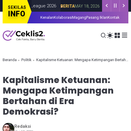
uara Super League 2026
Agensi G-Dragon 
BERITA
MAY 18, 2026
SEKILAS
INFO
Kenalan
Kolaborasi
Magang
Pasang Iklan
Kontak
Beranda
Politik
Kapitalisme Ketuanan: Mengapa Ketimpangan Bertahan di Era Demokrasi?
Kapitalisme Ketuanan:
Mengapa Ketimpangan
Bertahan di Era
Demokrasi?
Redaksi