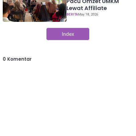
Pacu Omzet UMKM
Lewat Affiliate
BERITA
May 18, 2026
Index
0
Komentar