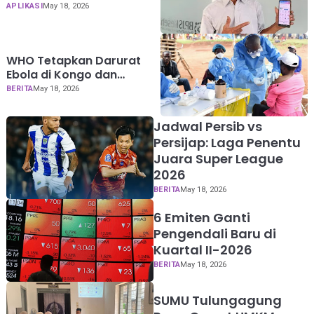
Mobile JKN
APLIKASI
May 18, 2026
WHO Tetapkan Darurat
Ebola di Kongo dan
Uganda
BERITA
May 18, 2026
Jadwal Persib vs
Persijap: Laga Penentu
Juara Super League
2026
BERITA
May 18, 2026
6 Emiten Ganti
Pengendali Baru di
Kuartal II-2026
BERITA
May 18, 2026
SUMU Tulungagung