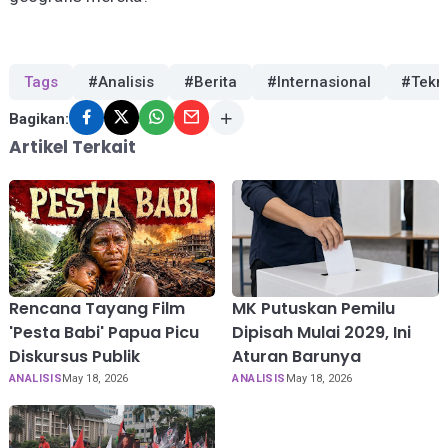
Tags
#Analisis
#Berita
#Internasional
#Tekn
Bagikan:
Artikel Terkait
Rencana Tayang Film
MK Putuskan Pemilu
'Pesta Babi' Papua Picu
Dipisah Mulai 2029, Ini
Diskursus Publik
Aturan Barunya
ANALISIS
May 18, 2026
ANALISIS
May 18, 2026