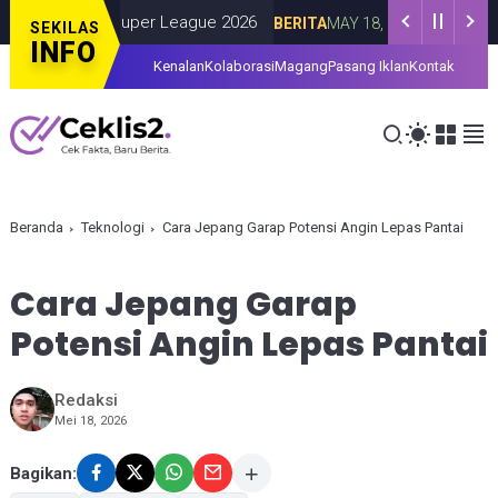
ntu Juara Super League 2026
Agensi G-D
BERITA
MAY 18, 2026
SEKILAS
INFO
Kenalan
Kolaborasi
Magang
Pasang Iklan
Kontak
Beranda
Teknologi
Cara Jepang Garap Potensi Angin Lepas Pantai
Cara Jepang Garap
Potensi Angin Lepas Pantai
Redaksi
Mei 18, 2026
Bagikan: