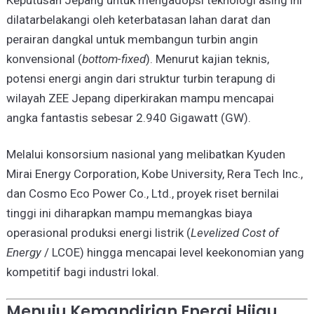
Keputusan Jepang untuk mengadopsi teknologi asing ini
dilatarbelakangi oleh keterbatasan lahan darat dan
perairan dangkal untuk membangun turbin angin
konvensional (
bottom-fixed
). Menurut kajian teknis,
potensi energi angin dari struktur turbin terapung di
wilayah ZEE Jepang diperkirakan mampu mencapai
angka fantastis sebesar 2.940 Gigawatt (GW).
Melalui konsorsium nasional yang melibatkan Kyuden
Mirai Energy Corporation, Kobe University, Rera Tech Inc.,
dan Cosmo Eco Power Co., Ltd., proyek riset bernilai
tinggi ini diharapkan mampu memangkas biaya
operasional produksi energi listrik (
Levelized Cost of
Energy
/ LCOE) hingga mencapai level keekonomian yang
kompetitif bagi industri lokal.
Menuju Kemandirian Energi Hijau