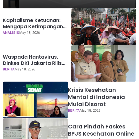
Kapitalisme Ketuanan:
Mengapa Ketimpangan
Bertahan di Era
ANALISIS
May 18, 2026
Demokrasi?
Waspada Hantavirus,
Dinkes DKI Jakarta Rilis
Panduan
BERITA
May 18, 2026
Krisis Kesehatan
Mental di Indonesia
Mulai Disorot
BERITA
May 18, 2026
Cara Pindah Faskes
BPJS Kesehatan Online