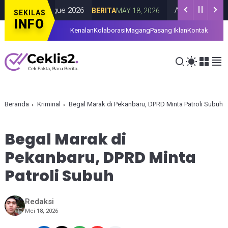
 Super League 2026
Agensi G-Dragon Buk
BERITA
MAY 18, 2026
SEKILAS
INFO
Kenalan
Kolaborasi
Magang
Pasang Iklan
Kontak
Beranda
Kriminal
Begal Marak di Pekanbaru, DPRD Minta Patroli Subuh
Begal Marak di
Pekanbaru, DPRD Minta
Patroli Subuh
Redaksi
Mei 18, 2026