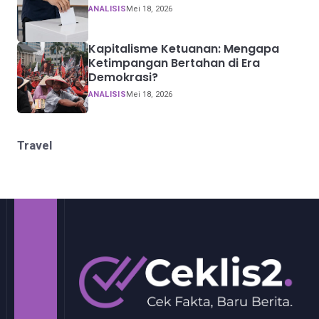
ANALISIS
Mei 18, 2026
Kapitalisme Ketuanan: Mengapa
Ketimpangan Bertahan di Era
Demokrasi?
ANALISIS
Mei 18, 2026
Travel