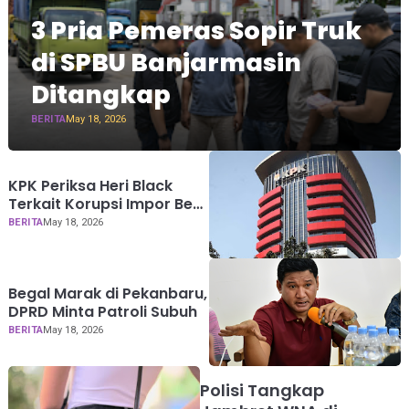
3 Pria Pemeras Sopir Truk
di SPBU Banjarmasin
Ditangkap
BERITA
May 18, 2026
KPK Periksa Heri Black
Terkait Korupsi Impor Bea
Cukai
BERITA
May 18, 2026
Begal Marak di Pekanbaru,
DPRD Minta Patroli Subuh
BERITA
May 18, 2026
Polisi Tangkap